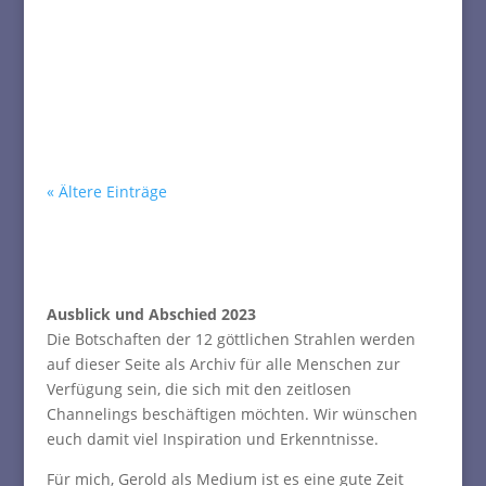
gewisse Überheblichkeit die Richtung falsch
einschlägt und es dann auf den Abgrund
zufährt. Diese Erinnerung ist in vielen vielen
noch vorhanden und ihr spürt sie manchmal
sehr deutlich.‘
PDF Datei zum Lesen
« Ältere Einträge
Ausblick und Abschied 2023
Die Botschaften der 12 göttlichen Strahlen werden
auf dieser Seite als Archiv für alle Menschen zur
Verfügung sein, die sich mit den zeitlosen
Channelings beschäftigen möchten. Wir wünschen
euch damit viel Inspiration und Erkenntnisse.
Für mich, Gerold als Medium ist es eine gute Zeit