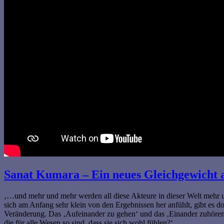
Sanat Kumara – Ein neues Gleichgewicht 
‚…und mehr und mehr werden all diese Akteure in dieser Welt mehr
sich am Anfang sehr klein von den Ergebnissen her anfühlt, gibt es d
Veränderung. Das ‚Aufeinander zu gehen‘ und das ‚Einander zuhören‘
die für alle Wesen so sind, dass sie sich wohl fühlen?‘