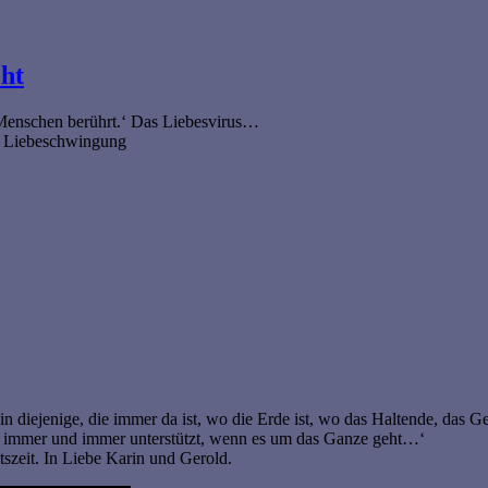
ht
e Menschen berührt.‘ Das Liebesvirus…
er Liebeschwingung
bin diejenige, die immer da ist, wo die Erde ist, wo das Haltende, das G
, die immer und immer unterstützt, wenn es um das Ganze geht…‘
szeit. In Liebe Karin und Gerold.