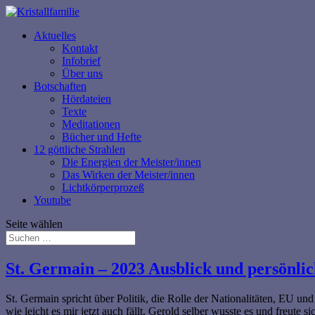
Aktuelles
Kontakt
Infobrief
Über uns
Botschaften
Hördateien
Texte
Meditationen
Bücher und Hefte
12 göttliche Strahlen
Die Energien der Meister/innen
Das Wirken der Meister/innen
Lichtkörperprozeß
Youtube
Seite wählen
St. Germain – 2023 Ausblick und persönli
St. Germain spricht über Politik, die Rolle der Nationalitäten, EU un
wie leicht es mir jetzt auch fällt, Gerold selber wusste es und freute