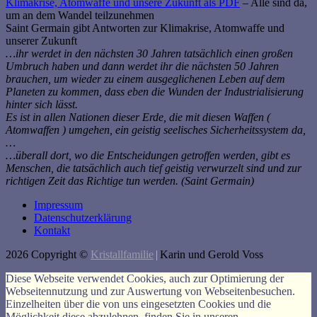
Klimakrise, Atomwaffe und unsere Zukunft als PDF
– Alle sind da,
um an dem Wandel teilzunehmen
Saint Germain gibt Antworten zur Klimakrise, Atomwaffe und
unserer Zukunft
…ihr werdet in den nächsten 30 Jahren tatsächlich einen großen
Umbruch haben und dann werdet ihr die nächsten 50 Jahren
brauchen, um wieder zu einem ausgeglichenen Leben auf dem
Planeten zu kommen, dass eben die Wunden der Industrialisierung
hinter sich lässt.
Es ist in allen Nationen dieser Erde, die mit diesen Waffen (
Atomwaffen ) umgehen, ein geistig seelisches Sicherheitssystem da,
…
…überall dort, wo die Entscheidungen getroffen werden, gibt es
Menschen, die tatsächlich auch tief geistig verwurzelt sind und zur
richtigen Zeit das Richtige tun werden. (Saint Germain)
Impressum
Datenschutzerklärung
Kontakt
2026 Copyright ©
Kristallfamilie
|
Karin und Gerold Voss
Diese Webseite verwendet Cookies, auch zur Optimierung der
Webseitennutzung und zur Auswertung von Webseitenbesuchen.
Einzelheiten über die von uns eingesetzten Cookies und die
Möglichkeit diese abzulehnen, finden Sie in unseren