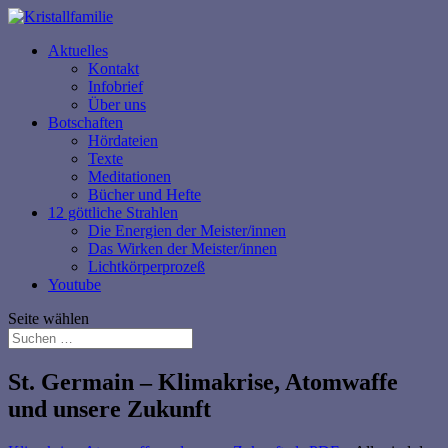
Aktuelles
Kontakt
Infobrief
Über uns
Botschaften
Hördateien
Texte
Meditationen
Bücher und Hefte
12 göttliche Strahlen
Die Energien der Meister/innen
Das Wirken der Meister/innen
Lichtkörperprozeß
Youtube
Seite wählen
St. Germain – Klimakrise, Atomwaffe
und unsere Zukunft