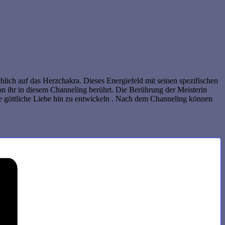
chlich auf das Herzchakra. Dieses Energiefeld mit seinen spezifischen
n ihr in diesem Channeling berührt. Die Berührung der Meisterin
e göttliche Liebe hin zu entwickeln . Nach dem Channeling können