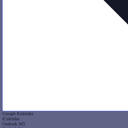
Google Kalender
iCalendar
Outlook 365