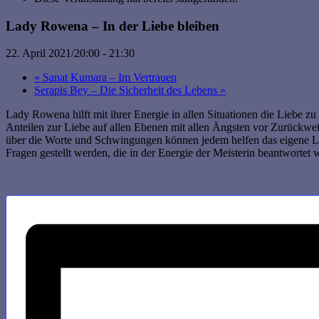
Lady Rowena – In der Liebe bleiben
22. April 2021/20:00
-
21:30
«
Sanat Kumara – Im Vertrauen
Serapis Bey – Die Sicherheit des Lebens
»
Lady Rowena hilft mit ihrer Energie in allen Situationen die Liebe zu
Anteilen zur Liebe auf allen Ebenen mit allen Ängsten vor Zurückwe
über die Worte und Schwingungen können jedem helfen das eigene Lie
Fragen gestellt werden, die in der Energie der Meisterin beantwortet