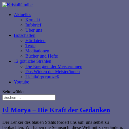
Aktuelles
Kontakt
Infobrief
Über uns
Botschaften
Hördateien
Texte
Meditationen
Bücher und Hefte
12 göttliche Strahlen
Die Energien der Meister/innen
Das Wirken der Meister/innen
Lichtkörperprozeß
Youtube
Seite wählen
El Morya – Die Kraft der Gedanken
Der Lenker des blauen Stahls fordert uns auf, uns selbst zu
beobachten. Wir haben die Sehnsucht diese Welt mit zu verändern,